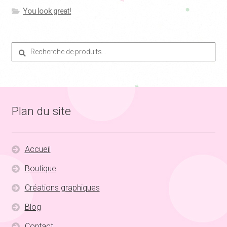
You look great!
Recherche
Recherche
pour :
Plan du site
Accueil
Boutique
Créations graphiques
Blog
Contact