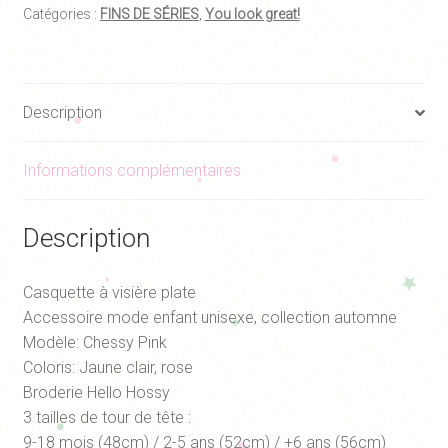
Catégories :
FINS DE SÉRIES
,
You look great!
Pink,
Hello
Hossy
Description
Informations complémentaires
Description
Casquette à visière plate
Accessoire mode enfant unisexe, collection automne
Modèle: Chessy Pink
Coloris: Jaune clair, rose
Broderie Hello Hossy
3 tailles de tour de tête :
9-18 mois (48cm) / 2-5 ans (52cm) / +6 ans (56cm)