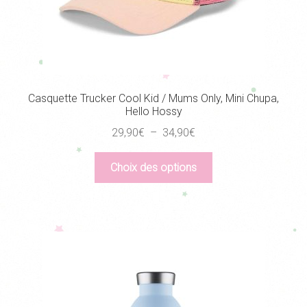
Casquette Trucker Cool Kid / Mums Only, Mini Chupa,
Hello Hossy
Plage
29,90
€
–
34,90
€
de
Ce
prix :
Choix des options
produit
29,90€
a
à
plusieurs
34,90€
variations.
Les
options
peuvent
être