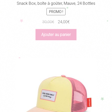
Snack Box, boîte à goûter, Mauve, 24 Bottles
PROMO !
Le
Le
30,00
€
24,00
€
prix
prix
initial
actuel
Ajouter au panier
était :
est :
30,00€.
24,00€.