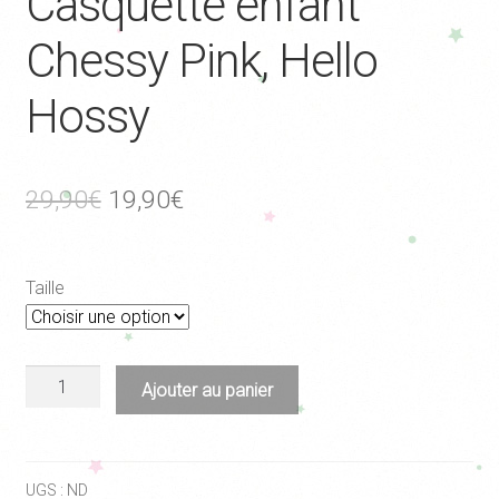
Casquette enfant
Chessy Pink, Hello
Hossy
Le
Le
29,90
€
19,90
€
prix
prix
initial
actuel
Taille
était :
est :
29,90€.
19,90€.
quantité
Ajouter au panier
de
Casquette
enfant
Chessy
UGS :
ND