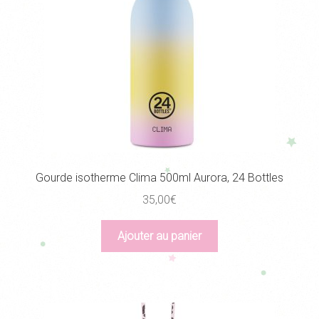
choisies
sur
la
page
du
produit
Gourde isotherme Clima 500ml Aurora, 24 Bottles
35,00
€
Ajouter au panier