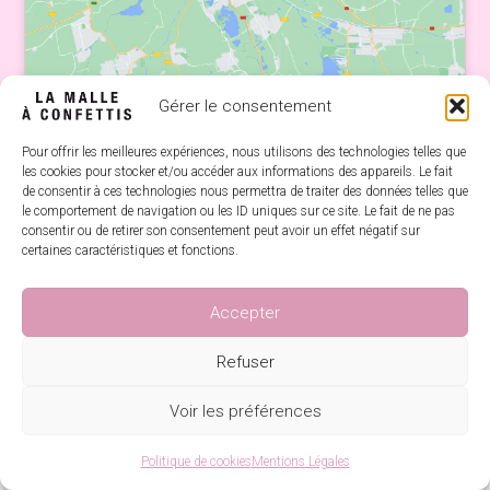
Gérer le consentement
Pour offrir les meilleures expériences, nous utilisons des technologies telles que
les cookies pour stocker et/ou accéder aux informations des appareils. Le fait
La Malle à Confettis
de consentir à ces technologies nous permettra de traiter des données telles que
5 Avenue Jules Tricault
le comportement de navigation ou les ID uniques sur ce site. Le fait de ne pas
35170 Bruz
consentir ou de retirer son consentement peut avoir un effet négatif sur
09 83 37 64 47
certaines caractéristiques et fonctions.
lamalleaconfettis@gmail.com
Accepter
Horaires d’ouverture
Lundi: fermé
Refuser
Mardi: 10:00 – 19:00
Mercredi: 10:00 – 12:30 | 14:30 – 19:00
Voir les préférences
Jeudi: 10:00 – 19:00
Vendredi: 10:00 – 19:00
0
Politique de cookies
Mentions Légales
Samedi: 10:00 – 12:45 | 14:30 – 18:30
Recherche
Recherche