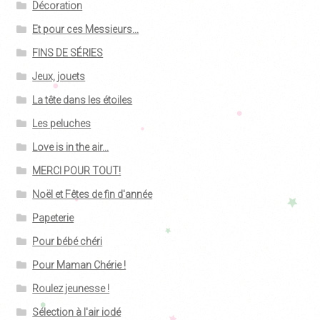
Décoration
Et pour ces Messieurs...
FINS DE SÉRIES
Jeux, jouets
La tête dans les étoiles
Les peluches
Love is in the air...
MERCI POUR TOUT!
Noël et Fêtes de fin d'année
Papeterie
Pour bébé chéri
Pour Maman Chérie !
Roulez jeunesse !
Sélection à l'air iodé