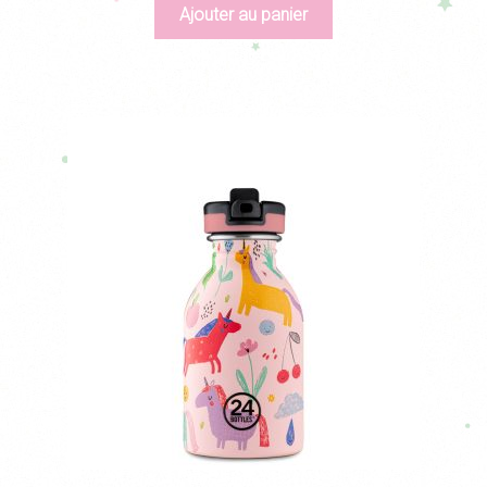
initial
actuel
Ajouter au panier
était :
est :
43,90€.
30,70€.