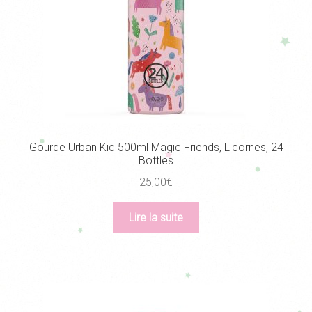
la
page
du
produit
Gourde Urban Kid 500ml Magic Friends, Licornes, 24
Bottles
25,00
€
Lire la suite