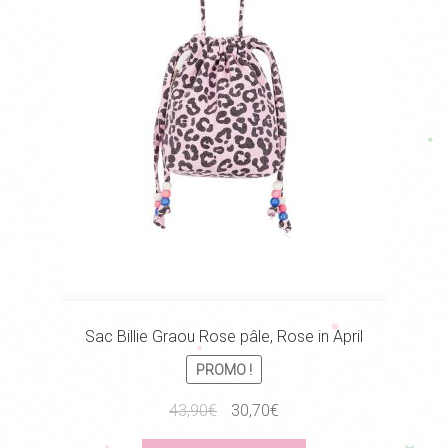
Sac Billie Graou Rose pâle, Rose in April
PROMO !
Le
Le
43,90
€
30,70
€
prix
prix