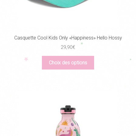
Casquette Cool Kids Only «Happiness» Hello Hossy
29,90
€
Ce
Choix des options
produit
a
plusieurs
variations.
Les
options
peuvent
être
choisies
sur