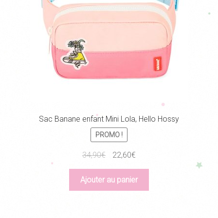
Sac Banane enfant Mini Lola, Hello Hossy
PROMO !
Le
Le
34,90
€
22,60
€
prix
prix
initial
actuel
Ajouter au panier
était :
est :
34,90€.
22,60€.