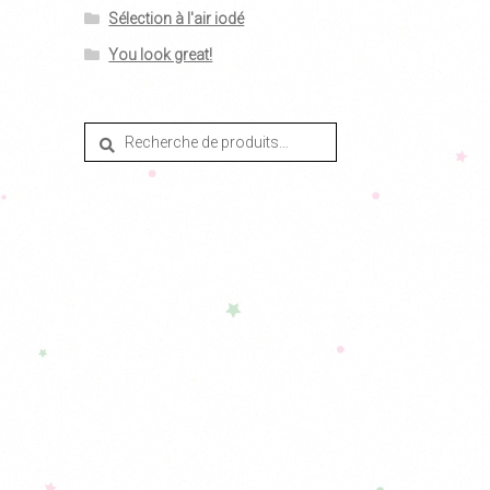
Sélection à l'air iodé
You look great!
Recherche
Recherche
pour :