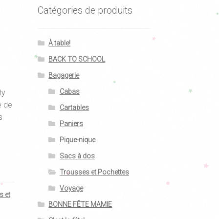
Catégories de produits
À table!
BACK TO SCHOOL
Bagagerie
Cabas
ty
e de
Cartables
s
Paniers
Pique-nique
Sacs à dos
Trousses et Pochettes
Voyage
s et
BONNE FÊTE MAMIE