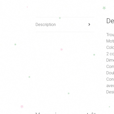
De
Description
Trou
Moti
Colo
2 c
Dime
Comp
Doub
Cons
ave
Desi