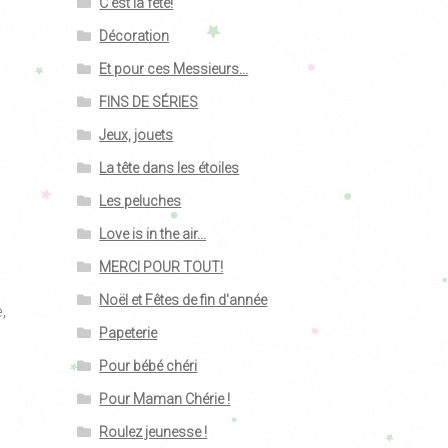
C'est la fête!
Décoration
Et pour ces Messieurs...
FINS DE SÉRIES
Jeux, jouets
La tête dans les étoiles
Les peluches
Love is in the air...
MERCI POUR TOUT!
Noël et Fêtes de fin d'année
,
Papeterie
Pour bébé chéri
Pour Maman Chérie !
Roulez jeunesse !