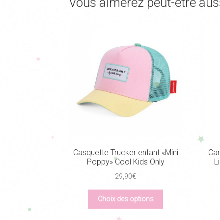
Vous aimerez peut-être aus
Casquette Trucker enfant «Mini
Car
Poppy» Cool Kids Only
L
29,90
€
Ce
Choix des options
produit
a