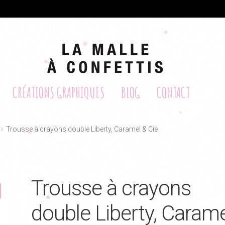
CRÉATIONS GRAPHIQUES
BLOG
CONTACT
Trousse à crayons double Liberty, Caramel & Cie
Trousse à crayons
double Liberty, Caram