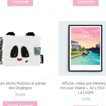
Lire la suite
Lire la suite
bum photo Rototos le panda
Affiche « Mais non Rennes
des Déglingos
n’es pas Vilaine », 42 x 59,4
La Loutre
25,00
€
19,95
€
Ajouter au panier