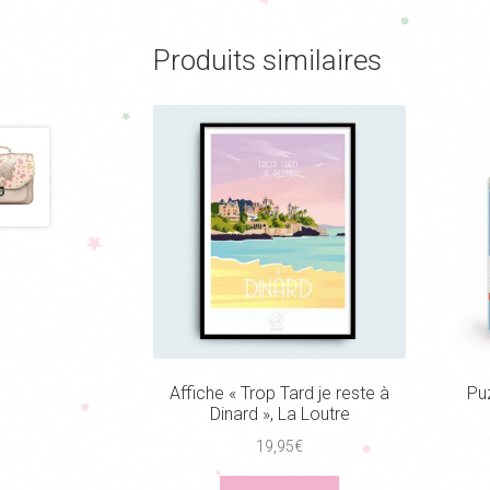
plusieurs
variations.
Produits similaires
Les
options
peuvent
être
choisies
sur
la
page
du
produit
Affiche « Trop Tard je reste à
Pu
Dinard », La Loutre
19,95
€