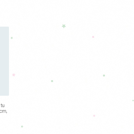
 tu
 cm,