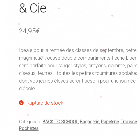
& Cie
24,95
€
Idéale pour la rentrée des classes de septembre, cette
magnifique trousse double compartiments fleurie Liber
sera parfaite pour ranger stylos, crayons, gomme, pair
ciseaux, feutres… toutes les petites fournitures scolaire
dont vos jeunes élèves auront besoin pour une journée
d’école.
Rupture de stock
Catégories :
BACK TO SCHOOL
,
Bagagerie
,
Papeterie
,
Trousse
Pochettes