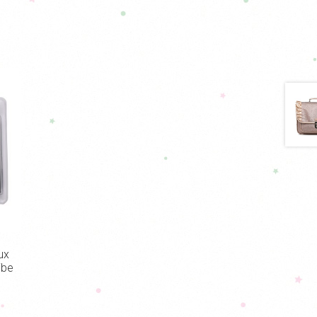
ux
ibe