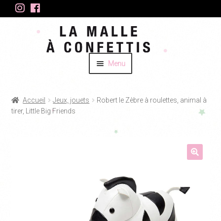
Aller
Aller
Aller
Aller
à
au
à
au
la
contenu
la
contenu
Menu
navigation
navigation
ACCUEIL
Accueil
Jeux, jouets
Robert le Zèbre à roulettes, animal à
BOUTIQUE
Ouvrir
tirer, Little Big Friends
le
CRÉATIONS GRAPHIQUES
menu
enfant
BLOG
CONTACT