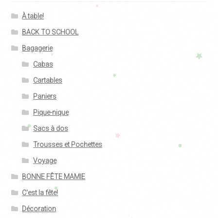
À table!
BACK TO SCHOOL
Bagagerie
Cabas
Cartables
Paniers
Pique-nique
Sacs à dos
Trousses et Pochettes
Voyage
BONNE FÊTE MAMIE
C'est la fête!
Décoration