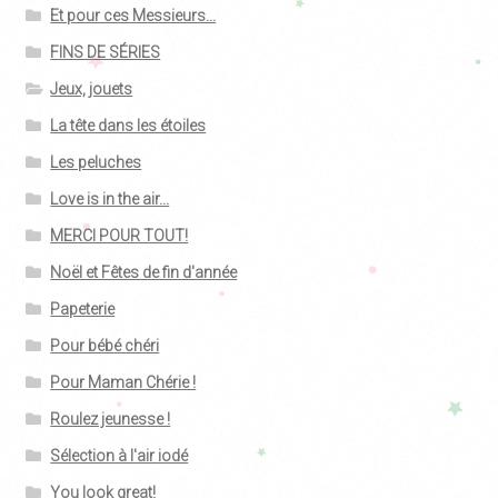
Et pour ces Messieurs...
FINS DE SÉRIES
Jeux, jouets
La tête dans les étoiles
Les peluches
Love is in the air...
MERCI POUR TOUT!
Noël et Fêtes de fin d'année
Papeterie
Pour bébé chéri
Pour Maman Chérie !
Roulez jeunesse !
Sélection à l'air iodé
You look great!