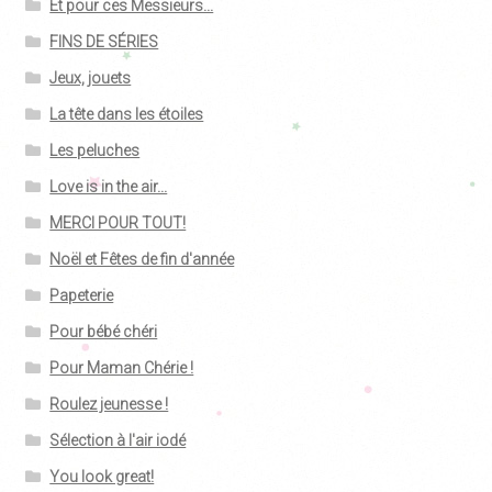
Et pour ces Messieurs...
FINS DE SÉRIES
Jeux, jouets
La tête dans les étoiles
Les peluches
Love is in the air...
MERCI POUR TOUT!
Noël et Fêtes de fin d'année
Papeterie
Pour bébé chéri
Pour Maman Chérie !
Roulez jeunesse !
Sélection à l'air iodé
You look great!