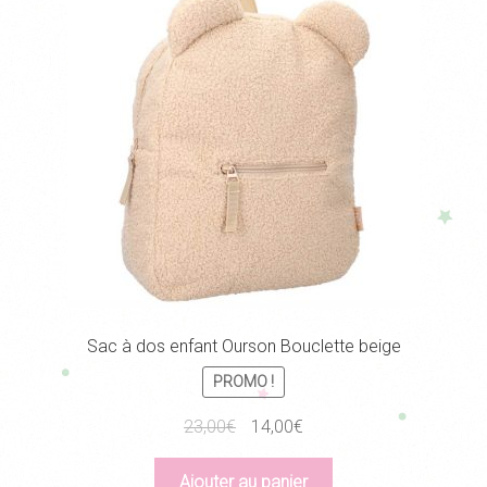
Sac à dos enfant Ourson Bouclette beige
PROMO !
Le
Le
23,00
€
14,00
€
prix
prix
initial
actuel
Ajouter au panier