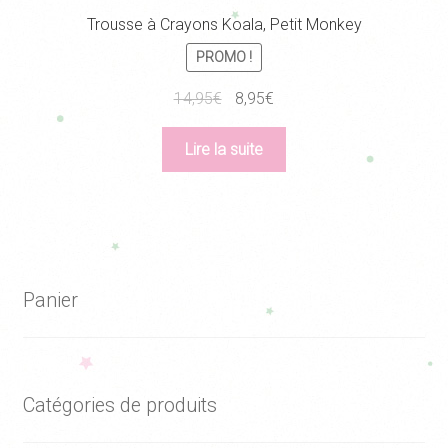
Trousse à Crayons Koala, Petit Monkey
PROMO !
Le
Le
14,95
€
8,95
€
prix
prix
initial
actuel
Lire la suite
était :
est :
14,95€.
8,95€.
Panier
Catégories de produits