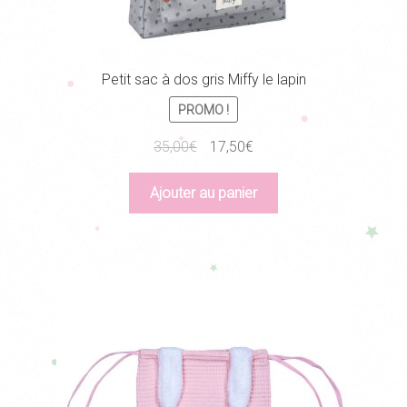
Petit sac à dos gris Miffy le lapin
PROMO !
Le
Le
35,00
€
17,50
€
prix
prix
initial
actuel
Ajouter au panier
était :
est :
35,00€.
17,50€.