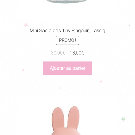
Mini Sac à dos Tiny Pingouin, Lassig
PROMO !
Le
Le
30,00
€
18,00
€
prix
prix
initial
actuel
Ajouter au panier
était :
est :
30,00€.
18,00€.