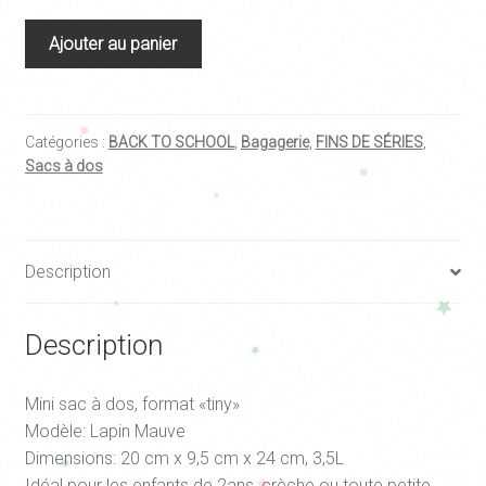
quantité
Ajouter au panier
de
Mini
Sac
à
Catégories :
BACK TO SCHOOL
,
Bagagerie
,
FINS DE SÉRIES
,
Sacs à dos
dos
Tiny
Lapin,
Lassig
Description
Description
Mini sac à dos, format «tiny»
Modèle: Lapin Mauve
Dimensions: 20 cm x 9,5 cm x 24 cm, 3,5L
Idéal pour les enfants de 2ans, crèche ou toute petite