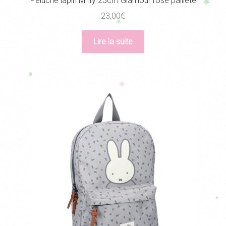
Peluche lapin Miffy 23cm Glamour rose pailleté
23,00
€
Lire la suite