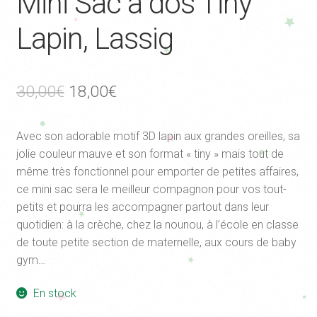
Mini Sac à dos Tiny
Lapin, Lassig
Le
Le
30,00
€
18,00
€
prix
prix
Avec son adorable motif 3D lapin aux grandes oreilles, sa
initial
actuel
jolie couleur mauve et son format « tiny » mais tout de
était :
est :
même très fonctionnel pour emporter de petites affaires,
ce mini sac sera le meilleur compagnon pour vos tout-
30,00€.
18,00€.
petits et pourra les accompagner partout dans leur
quotidien: à la crèche, chez la nounou, à l’école en classe
de toute petite section de maternelle, aux cours de baby
gym…
En stock