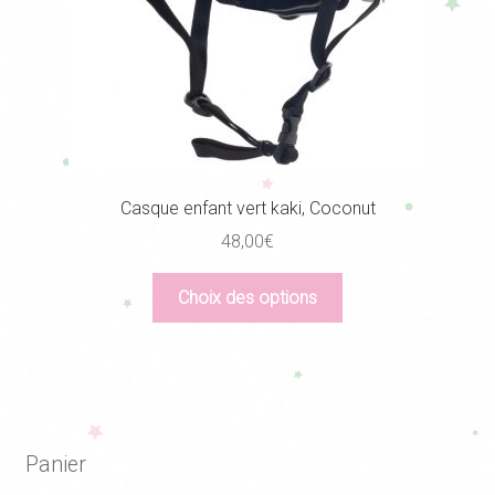
Casque enfant vert kaki, Coconut
48,00
€
Ce
Choix des options
produit
a
plusieurs
variations.
Les
options
Panier
peuvent