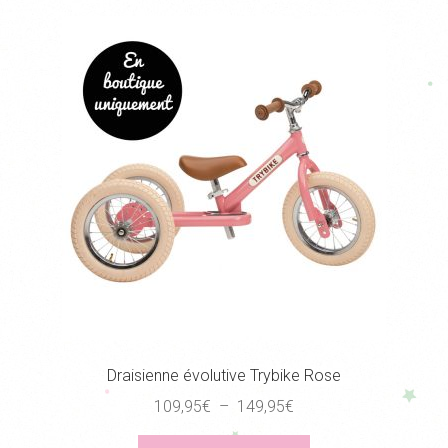
variations.
Les
options
peuvent
être
choisies
sur
la
page
du
produit
Draisienne évolutive Trybike Rose
Plage
109,95
€
–
149,95
€
de
Ce