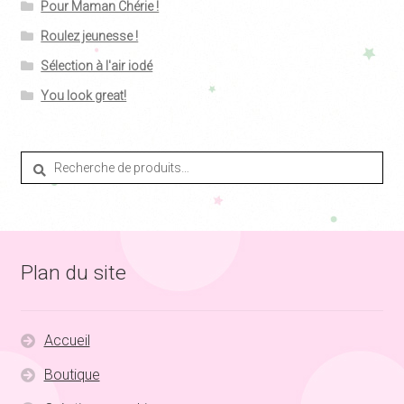
Pour Maman Chérie !
Roulez jeunesse !
Sélection à l'air iodé
You look great!
Recherche
Recherche
pour :
Plan du site
Accueil
Boutique