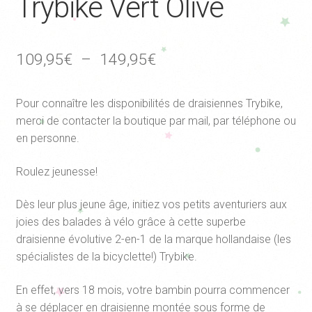
Trybike Vert Olive
Plage
109,95
€
–
149,95
€
de
Pour connaître les disponibilités de draisiennes Trybike,
prix :
merci de contacter la boutique par mail, par téléphone ou
109,95€
en personne.
à
Roulez jeunesse!
149,95€
Dès leur plus jeune âge, initiez vos petits aventuriers aux
joies des balades à vélo grâce à cette superbe
draisienne évolutive 2-en-1 de la marque hollandaise (les
spécialistes de la bicyclette!) Trybike.
En effet, vers 18 mois, votre bambin pourra commencer
à se déplacer en draisienne montée sous forme de