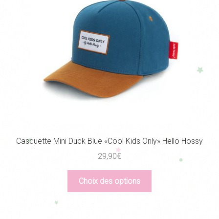
être
choisies
sur
la
page
du
produit
Casquette Mini Duck Blue «Cool Kids Only» Hello Hossy
29,90
€
Ce
Choix des options
produit
a
plusieurs