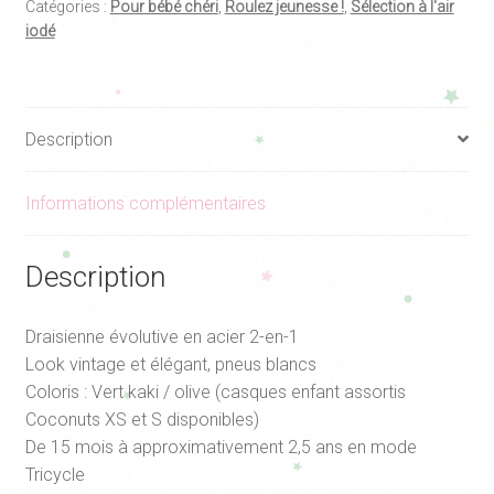
Catégories :
Pour bébé chéri
,
Roulez jeunesse !
,
Sélection à l'air
Vert
iodé
Olive
Description
Informations complémentaires
Description
Draisienne évolutive en acier 2-en-1
Look vintage et élégant, pneus blancs
Coloris : Vert kaki / olive (casques enfant assortis
Coconuts XS et S disponibles)
De 15 mois à approximativement 2,5 ans en mode
Tricycle