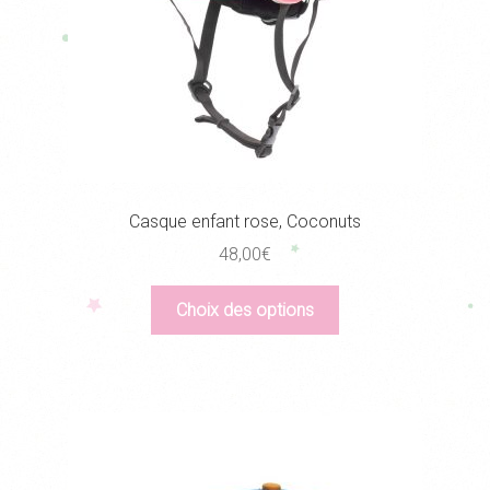
Casque enfant rose, Coconuts
48,00
€
Ce
Choix des options
produit
a
plusieurs
variations.
Les
options
peuvent