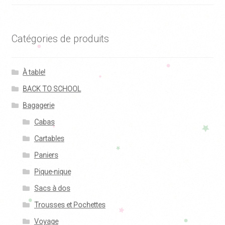
être
choisies
sur
Catégories de produits
la
page
du
À table!
produit
BACK TO SCHOOL
Bagagerie
Cabas
Cartables
Paniers
Pique-nique
Sacs à dos
Trousses et Pochettes
Voyage