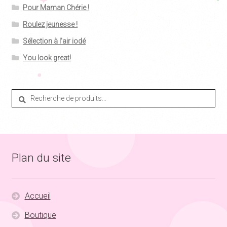
Pour Maman Chérie !
Roulez jeunesse !
Sélection à l'air iodé
You look great!
Recherche
Recherche
pour :
Plan du site
Accueil
Boutique