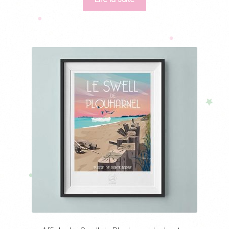
était :
est :
55,00€.
38,90€.