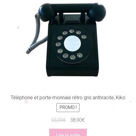
Téléphone et porte-monnaie rétro gris anthracite, Kiko
PROMO !
Le
Le
55,00
€
38,90
€
prix
prix
initial
actuel
Lire la suite