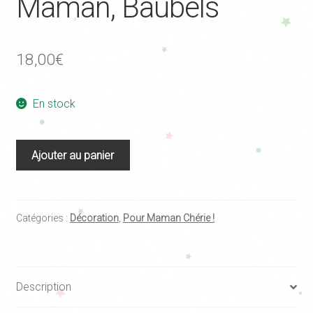
Maman, Baubels
18,00
€
En stock
quantité
Ajouter au panier
de
Cadre
mural
kiko
Catégories :
Décoration
,
Pour Maman Chérie !
Jolie
Maman,
Baubels
Description