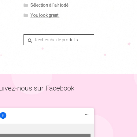
Sélection à l'air iodé
You look great!
Recherche
Recherche
pour :
uivez-nous sur Facebook