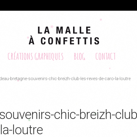
CRÉATIONS GRAPHIQUES
BLOG
CONTACT
deau-bretagne-souvenirs-chic-breizh-club-les-reves-de-caro-la-loutre
ouvenirs-chic-breizh-club
la-loutre