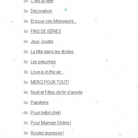
C'est la fête!
Décoration
Et pour ces Messieurs...
FINS DE SÉRIES
Jeux, jouets
La tête dans les étoiles
Les peluches
Love is in the air...
MERCI POUR TOUT!
Noël et Fêtes de fin d'année
Papeterie
Pour bébé chéri
Pour Maman Chérie !
Roulez jeunesse !