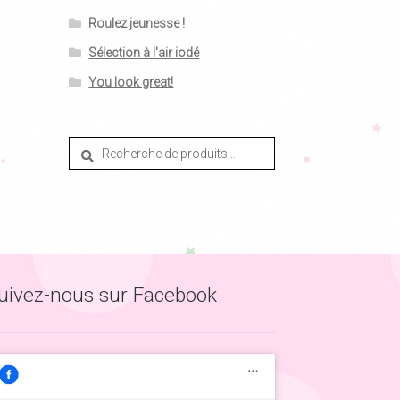
Roulez jeunesse !
Sélection à l'air iodé
You look great!
Recherche
Recherche
pour :
uivez-nous sur Facebook