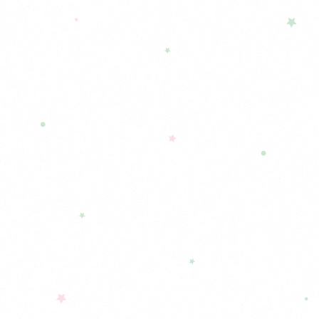
précédent :
de
l’article