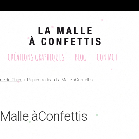
CRÉATIONS GRAPHIQUES
BLOG
CONTACT
gne du Chien
Papier cadeau La Malle àConfettis
Malle àConfettis