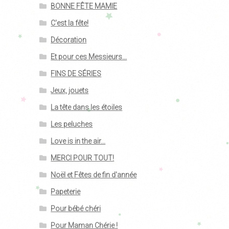
BONNE FÊTE MAMIE
C'est la fête!
Décoration
Et pour ces Messieurs...
FINS DE SÉRIES
Jeux, jouets
La tête dans les étoiles
Les peluches
Love is in the air...
MERCI POUR TOUT!
Noël et Fêtes de fin d'année
Papeterie
Pour bébé chéri
Pour Maman Chérie !