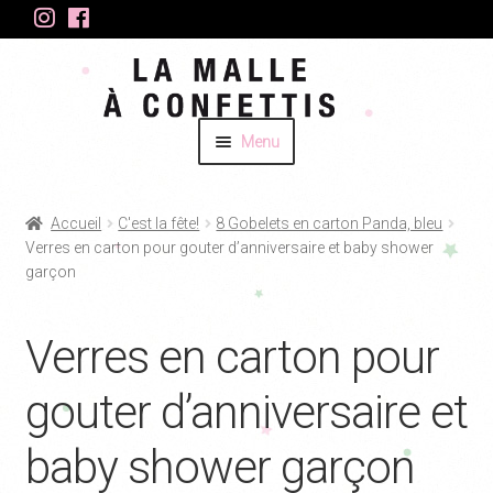
Aller
Aller
Aller
Aller
à
au
à
au
la
contenu
la
contenu
Menu
navigation
navigation
ACCUEIL
Accueil
C'est la fête!
8 Gobelets en carton Panda, bleu
BOUTIQUE
Ouvrir
Verres en carton pour gouter d’anniversaire et baby shower
le
garçon
CRÉATIONS GRAPHIQUES
menu
enfant
BLOG
Verres en carton pour
CONTACT
gouter d’anniversaire et
baby shower garçon