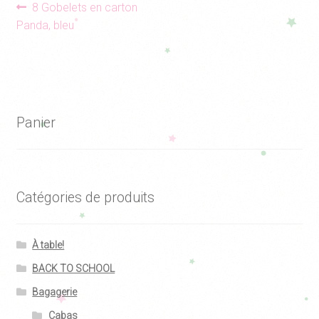
Navigation
Article
8 Gobelets en carton
précédent :
Panda, bleu
de
l’article
Panier
Catégories de produits
À table!
BACK TO SCHOOL
Bagagerie
Cabas