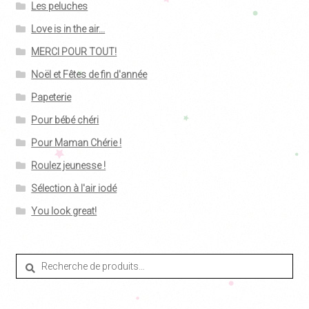
Les peluches
Love is in the air...
MERCI POUR TOUT!
Noël et Fêtes de fin d'année
Papeterie
Pour bébé chéri
Pour Maman Chérie !
Roulez jeunesse !
Sélection à l'air iodé
You look great!
Recherche
Recherche
pour :